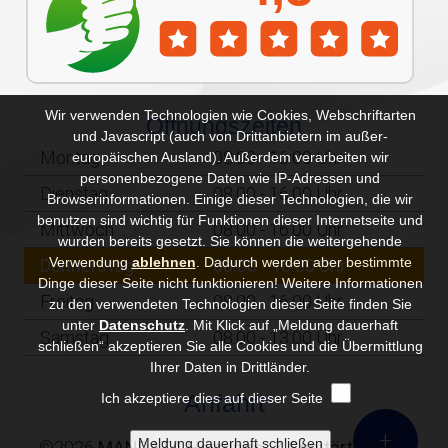
Wir verwenden Technologien wie Cookies, Webschriftarten
Öffnungszeiten
und Javascript (auch von Drittanbietern im außer-
Montag
08:00 - 16:00 Uhr
europäischen Ausland). Außerdem verarbeiten wir
personenbezogene Daten wie IP-Adressen und
Dienstag
08:00 - 16:00 Uhr
Browserinformationen. Einige dieser Technologien, die wir
benutzen sind wichtig für Funktionen dieser Internetseite und
Mittwoch
08:00 - 16:00 Uhr
wurden bereits gesetzt. Sie können die weitergehende
Verwendung
ablehnen
.
Dadurch werden aber bestimmte
Donnerstag
08:00 - 16:00 Uhr
Dinge dieser Seite nicht funktionieren! Weitere Informationen
Freitag
08:00 - 16:00 Uhr
zu den verwendeten Technologien dieser Seite finden Sie
unter
Datenschutz
. Mit Klick auf „Meldung dauerhaft
Samstag
08:00 - 13:00 Uhr
schließen“ akzeptieren Sie alle Cookies und die Übermittlung
Ihrer Daten in Drittländer.
Anfahrt
Ich akzeptiere dies auf dieser Seite
+
©2026
MANDATA Heizungs- & Sanitärtechnik