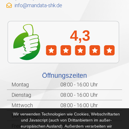
info@mandata-shk.de
Öffnungszeiten
Montag
08:00 - 16:00 Uhr
Dienstag
08:00 - 16:00 Uhr
Mittwoch
08:00 - 16:00 Uhr
Wir verwenden Technologien wie Cookies, Webschriftarten
Donnerstag
08:00 - 16:00 Uhr
und Javascript (auch von Drittanbietern im außer-
Freitag
08:00 - 16:00 Uhr
europäischen Ausland). Außerdem verarbeiten wir