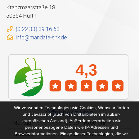
Kranzmaarstraße 18
50354 Hürth
(0 22 33) 39 16 63
info@mandata-shk.de
Wir verwenden Technologien wie Cookies, Webschriftarten
Öffnungszeiten
und Javascript (auch von Drittanbietern im außer-
europäischen Ausland). Außerdem verarbeiten wir
Montag
08:00 - 16:00 Uhr
personenbezogene Daten wie IP-Adressen und
Dienstag
08:00 - 16:00 Uhr
Browserinformationen. Einige dieser Technologien, die wir